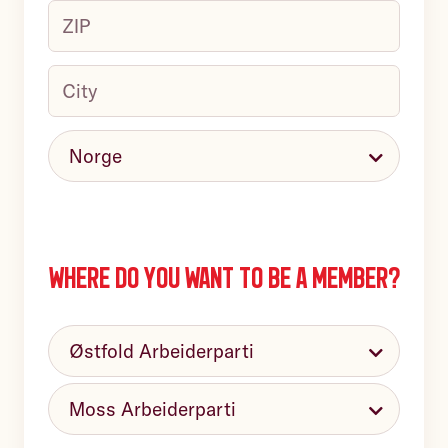
unit,
ZIP
name,
building,
c/o
floor,
City
(
required
)
etc.
Country
(
required
)
Where do you want to be a member?
Select
unit