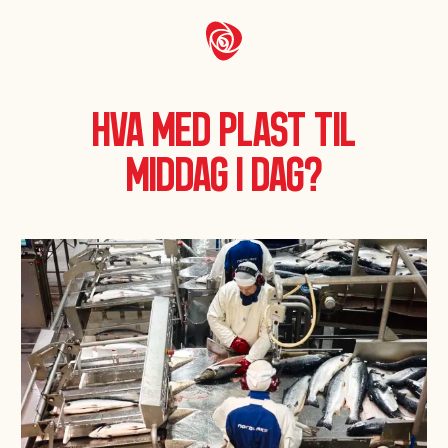
Hva med plast til
middag i dag?